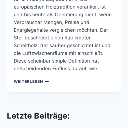
europäischen Holztradition verankert ist
und bis heute als Orientierung dient, wenn
Verbraucher Mengen, Preise und
Energiegehalte vergleichen möchten. Der
Ster beschreibt einen Kubikmeter
Scheitholz, der sauber geschichtet ist und
die Luftzwischenräume mit einschließt.
Diese scheinbar simple Definition hat
entscheidenden Einfluss darauf, wie…
STER
WEITERLESEN
BRENNHOLZ
VERSTÄNDLICH
ERKLÄRT:
MASSE, P
REISE, U
Letzte Beiträge:
MRECHNUNG